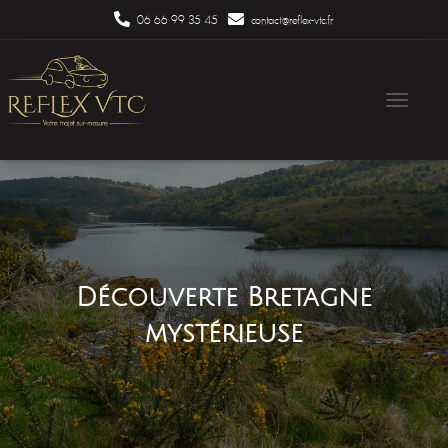
06 66 99 35 45
contact@reflex-vtc.fr
Ouvrir/ferm
Découverte Bretagne
mystérieuse