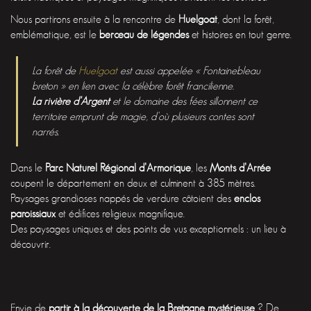
Nous partirons ensuite à la rencontre de
Huelgoat
, dont la forêt,
emblématique, est le
berceau de légendes
et histoires en tout genre.
La forêt de
Huelgoat
est aussi appelée « Fontainebleau
breton » en lien avec la célèbre forêt francilienne.
La rivière d’Argent
et le domaine des fées sillonnent ce
territoire emprunt de magie, d’où plusieurs contes sont
narrés.
Dans le
Parc Naturel Régional d’Armorique
, les
Monts d’Arrée
coupent le département en deux et culminent à 385 mètres.
Paysages grandioses nappés de verdure côtoient des
enclos
paroissiaux
et édifices religieux magnifique.
Des paysages uniques et des points de vus exceptionnels : un lieu à
découvrir.
Envie de
partir à la découverte de la Bretagne mystérieuse
? De