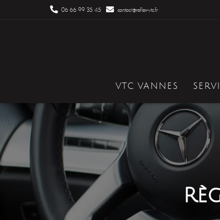
06 66 99 35 45
contact@reflex-vtc.fr
VTC VANNES
SERV
Règ