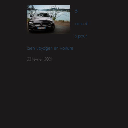
5
conseil
s pour
bien voyager en voiture
23 février 2021