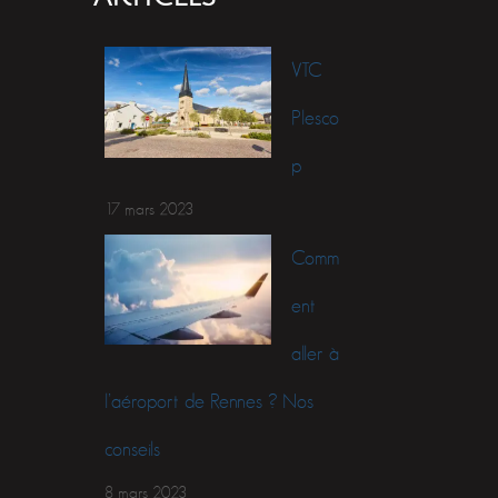
VTC
Plesco
p
17 mars 2023
Comm
ent
aller à
l’aéroport de Rennes ? Nos
conseils
8 mars 2023