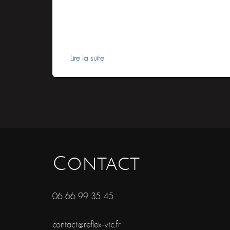
longs et inconfortables.Chez Reflex VTC, nous
sommes vigilants sur ce point et mettons tout en
œuvre pour faire de votre transfert un moment
agréable. Chauffeur privé, nous sillonnons
Lire la suite
Contact
06 66 99 35 45
contact@reflex-vtc.fr