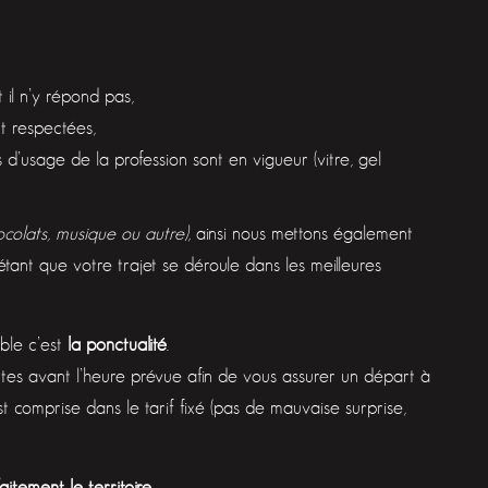
,
 il n’y répond pas,
t respectées,
s d’usage de la profession sont en vigueur (vitre, gel
hocolats, musique ou autre)
, ainsi nous mettons également
étant que votre trajet se déroule dans les meilleures
able c’est
la ponctualité
.
utes avant l’heure prévue afin de vous assurer un départ à
t comprise dans le tarif fixé (pas de mauvaise surprise,
aitement le territoire
.